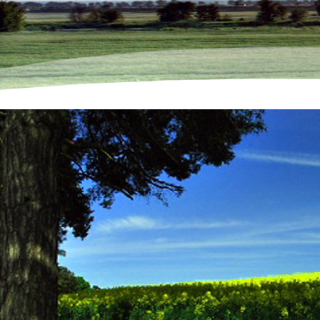
Przetarg nieograniczony na 21.01.2025 rok .na zbycie
nieruchomości niezabudowanych stanowiących mienie
komunalne Gminy Malbork
Wykaz z 13.12.2024 nieruchomości stanowiących mienie
komunalne Gminy Malbork przeznaczonych do sprzedaży w
formie przetargu nieograniczonego