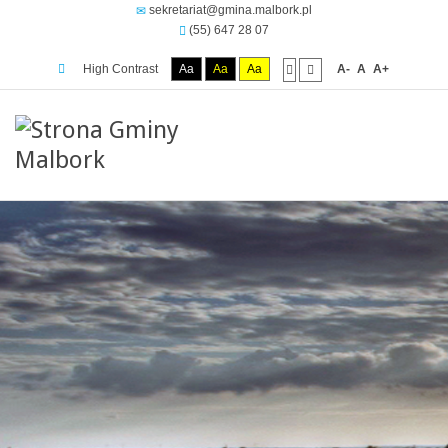
sekretariat@gmina.malbork.pl
(55) 647 28 07
High Contrast
Aa
Aa
Aa
A-
A
A+