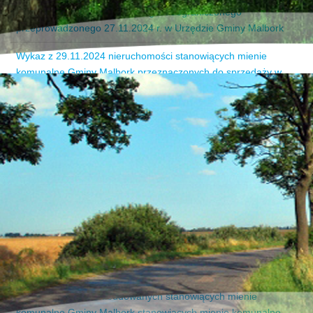
Informacja o wynikach przetargu nieograniczonego
przeprowadzonego 27.11.2024 r. w Urzędzie Gminy Malbork
Wykaz z 29.11.2024 nieruchomości stanowiących mienie
komunalne Gminy Malbork przeznaczonych do sprzedaży w
formie przetargu nieograniczonego
Przetarg nieograniczony na 27.11.2024 r. na zbycie
nieruchomości niezabudowanych stanowiących mienie
komunalne Gminy Malbork
Wykaz z 18.10.2024 nieruchomości stanowiącej mienie
komunalne Gminy Malbork przeznaczonej do sprzedaży w
formie bezprzetargowej
Informacja o wynikach przetargu nieograniczonego
przeprowadzonego 10.10.2024 r. w Urzędzie Gminy Malbork
Przetarg nieograniczony na 10.10.2024 na zbycie
nieruchomości niezabudowanych stanowiących mienie
komunalne Gminy Malbork stanowiących mienie komunalne