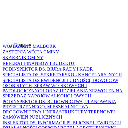
WÓJT GMINY MALBORK
ZASTĘPCA WÓJTA GMINY
SKARBNIK GMINY
REFERAT FINANSÓW I BUDŻETU:
PODINSPEKTOR DS. BIURA RADY I KADR
SPECJALISTA DS. SEKRETARSKO - KANCELARYJNYCH
SPECJALISTA D/S EWIDENCJI LUDNOŚCI, DOWODÓW
OSOBISTYCH, SPRAW WOJSKOWYCH I
PATOLOGICZNYCH ORAZ UDZIELANIA ZEZWOLEŃ NA
SPRZEDAŻ NAPOJÓW ALKOHOLOWYCH
PODINSPEKTOR DS. BUDOWNICTWA, PLANOWANIA
PRZESTRZENNEGO, MIESZKALNICTWA,
DROGOWNICTWA I INFRASTRUKTURY TERENOWEJ,
ZAMÓWIEŃ PUBLICZNYCH
INSPEKTOR DS. INFORMACJI PUBLICZNEJ, EWIDENCJI
DZIAŁALNOŚCI GOSPODARCZEJ, AGROTURYSTYKI,