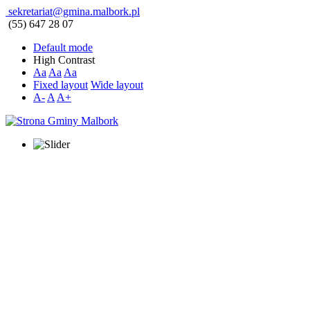
sekretariat@gmina.malbork.pl
(55) 647 28 07
Default mode
High Contrast
Aa
Aa
Aa
Fixed layout
Wide layout
A-
A
A+