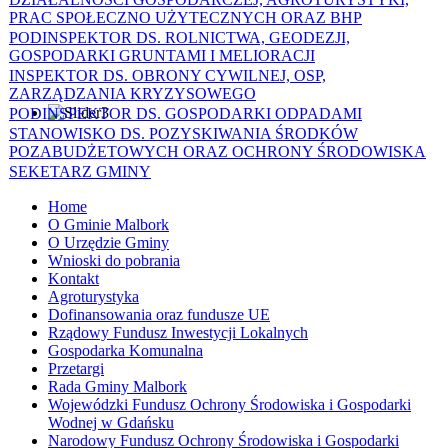
PRAC SPOŁECZNO UŻYTECZNYCH ORAZ BHP
PODINSPEKTOR DS. ROLNICTWA, GEODEZJI,
GOSPODARKI GRUNTAMI I MELIORACJI
INSPEKTOR DS. OBRONY CYWILNEJ, OSP,
ZARZĄDZANIA KRYZYSOWEGO
PODINSPEKTOR DS. GOSPODARKI ODPADAMI
STANOWISKO DS. POZYSKIWANIA ŚRODKÓW
POZABUDŻETOWYCH ORAZ OCHRONY ŚRODOWISKA
SEKETARZ GMINY
Home
O Gminie Malbork
O Urzędzie Gminy
Wnioski do pobrania
Kontakt
Agroturystyka
Dofinansowania oraz fundusze UE
Rządowy Fundusz Inwestycji Lokalnych
Gospodarka Komunalna
Przetargi
Rada Gminy Malbork
Wojewódzki Fundusz Ochrony Środowiska i Gospodarki
Wodnej w Gdańsku
Narodowy Fundusz Ochrony Środowiska i Gospodarki