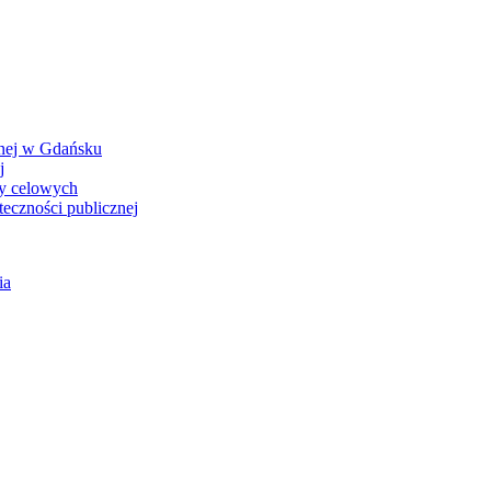
nej w Gdańsku
j
zy celowych
eczności publicznej
ia