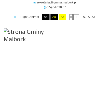
sekretariat@gmina.malbork.pl
(55) 647 28 07
High Contrast
Aa
Aa
Aa
A-
A
A+