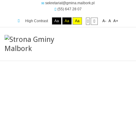
sekretariat@gmina.malbork.pl
(55) 647 28 07
High Contrast
Aa
Aa
Aa
A-
A
A+