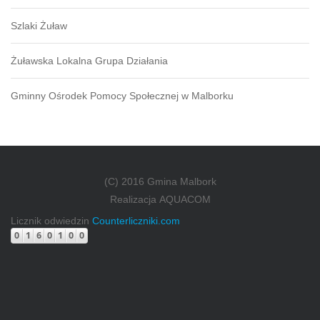
Szlaki Żuław
Żuławska Lokalna Grupa Działania
Gminny Ośrodek Pomocy Społecznej w Malborku
(C) 2016 Gmina Malbork
Realizacja
AQUACOM
Licznik odwiedzin
Counterliczniki.com