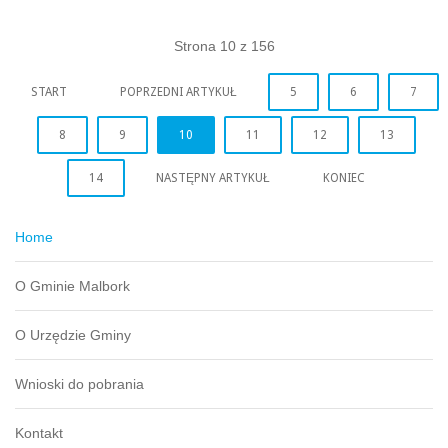
Strona 10 z 156
START
POPRZEDNI ARTYKUŁ
5
6
7
8
9
10
11
12
13
14
NASTĘPNY ARTYKUŁ
KONIEC
Home
O Gminie Malbork
O Urzędzie Gminy
Wnioski do pobrania
Kontakt